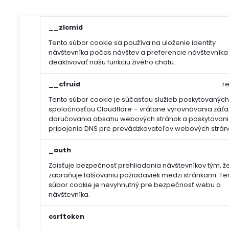
Ukladá informácie o potrebe zobrazenia cookie lišty
__zlcmid
Tento súbor cookie sa používa na uloženie identity
návštevníka počas návštev a preferencie návštevníka
deaktivovať našu funkciu živého chatu.
__cfruid
r
Tento súbor cookie je súčasťou služieb poskytovaných
spoločnosťou Cloudflare – vrátane vyrovnávania záťa
doručovania obsahu webových stránok a poskytovan
pripojenia DNS pre prevádzkovateľov webových strán
_auth
Zaisťuje bezpečnosť prehliadania návštevníkov tým, ž
zabraňuje falšovaniu požiadaviek medzi stránkami. Te
súbor cookie je nevyhnutný pre bezpečnosť webu a
návštevníka.
csrftoken