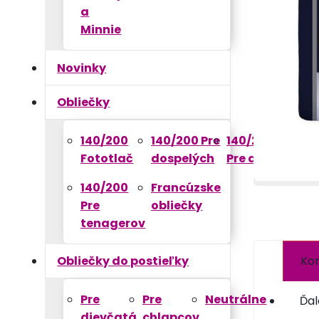
a
Minnie
Novinky
Obliečky
140/200
140/200 Pre
140/200
Fototlač
dospelých
Pre deti
140/200
Francúzske
Pre
obliečky
tenagerov
Kom
Obliečky do postieľky
Pre
Pre
Neutrálne
Ďal
dievčatá
chlapcov