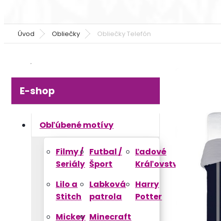
Úvod
Obliečky
Obliečky Telefón
E-shop
Obľúbené motívy
Filmy /
Futbal /
Ľadové
Seriály
Šport
Kráľovstvo
Lilo a
Labková
Harry
Stitch
patrola
Potter
Mickey
Minecraft