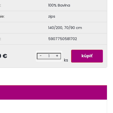
:
100% Bavlna
ie:
zips
140/200, 70/90 cm
:
5907750581702
0 €
-
+
ks