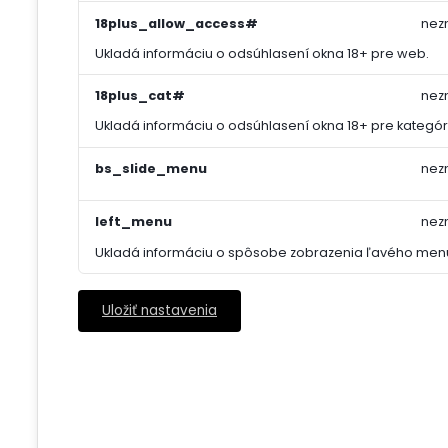
18plus_allow_access#
nez
Ukladá informáciu o odsúhlasení okna 18+ pre web.
18plus_cat#
nez
Ukladá informáciu o odsúhlasení okna 18+ pre kategór
bs_slide_menu
nez
left_menu
nez
Ukladá informáciu o spôsobe zobrazenia ľavého men
Uložiť nastavenia