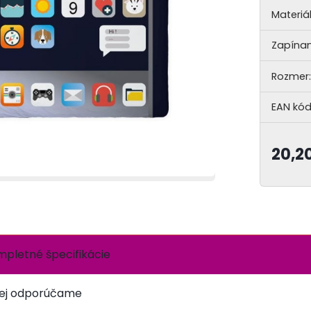
Materiál
Zapínan
Rozmer:
EAN kód
20,2
pletné špecifikácie
ej odporúčame