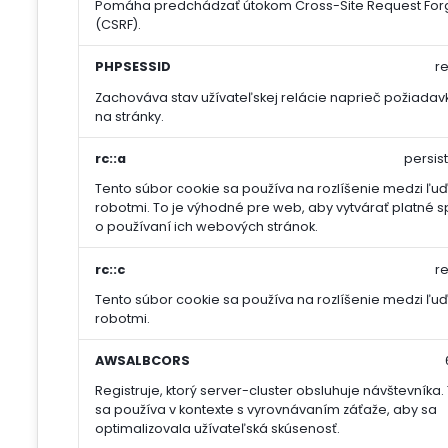
Pomáha predchádzať útokom Cross-Site Request For
(CSRF).
PHPSESSID
r
Zachováva stav užívateľskej relácie naprieč požiada
na stránky.
rc::a
persis
Tento súbor cookie sa používa na rozlíšenie medzi ľu
robotmi. To je výhodné pre web, aby vytvárať platné s
o používaní ich webových stránok.
rc::c
r
Tento súbor cookie sa používa na rozlíšenie medzi ľu
robotmi.
AWSALBCORS
Registruje, ktorý server-cluster obsluhuje návštevníka.
sa používa v kontexte s vyrovnávaním záťaže, aby sa
optimalizovala užívateľská skúsenosť.