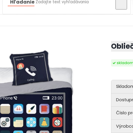
Hľadanie
Oblie
sklado
Sklado
Dostupn
Číslo p
Výrobca