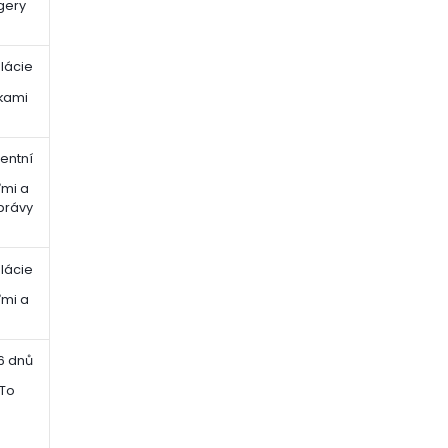
gery
elácie
vkami
tentní
ďmi a
právy
elácie
ďmi a
6 dnů
 To