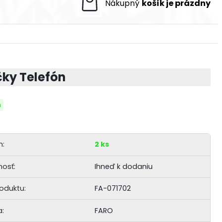
čky Telefón
m
m:
2 ks
osť:
Ihneď k dodaniu
roduktu:
FA-071702
:
FARO